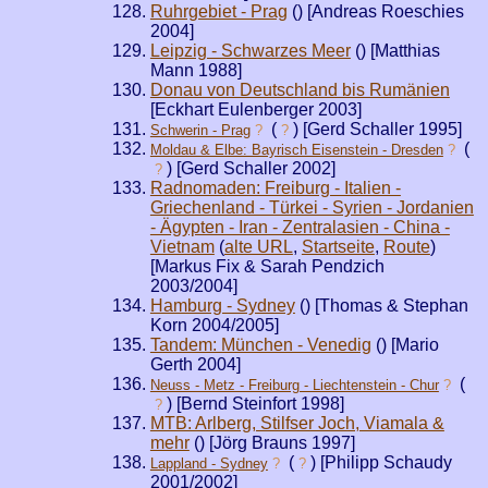
Ruhrgebiet - Prag
(
) [Andreas Roeschies
2004]
Leipzig - Schwarzes Meer
(
) [Matthias
Mann 1988]
Donau von Deutschland bis Rumänien
[Eckhart Eulenberger 2003]
(
) [Gerd Schaller 1995]
Schwerin - Prag
?
?
(
Moldau & Elbe: Bayrisch Eisenstein - Dresden
?
) [Gerd Schaller 2002]
?
Radnomaden: Freiburg - Italien -
Griechenland - Türkei - Syrien - Jordanien
- Ägypten - Iran - Zentralasien - China -
Vietnam
(
alte URL
,
Startseite
,
Route
)
[Markus Fix & Sarah Pendzich
2003/2004]
Hamburg - Sydney
(
) [Thomas & Stephan
Korn 2004/2005]
Tandem: München - Venedig
(
) [Mario
Gerth 2004]
(
Neuss - Metz - Freiburg - Liechtenstein - Chur
?
) [Bernd Steinfort 1998]
?
MTB: Arlberg, Stilfser Joch, Viamala &
mehr
(
) [Jörg Brauns 1997]
(
) [Philipp Schaudy
Lappland - Sydney
?
?
2001/2002]