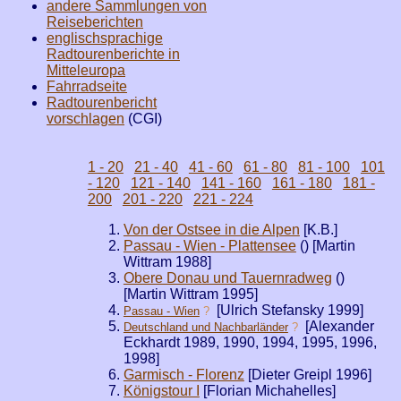
andere Sammlungen von
Reiseberichten
englischsprachige
Radtourenberichte in
Mitteleuropa
Fahrradseite
Radtourenbericht
vorschlagen
(CGI)
1 - 20
21 - 40
41 - 60
61 - 80
81 - 100
101
- 120
121 - 140
141 - 160
161 - 180
181 -
200
201 - 220
221 - 224
Von der Ostsee in die Alpen
[K.B.]
Passau - Wien - Plattensee
(
) [Martin
Wittram 1988]
Obere Donau und Tauernradweg
(
)
[Martin Wittram 1995]
[Ulrich Stefansky 1999]
Passau - Wien
?
[Alexander
Deutschland und Nachbarländer
?
Eckhardt 1989, 1990, 1994, 1995, 1996,
1998]
Garmisch - Florenz
[Dieter Greipl 1996]
Königstour I
[Florian Michahelles]