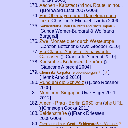
Hurcks 2008]
Aachen - Kapstadt
(
mirror
,
Route
,
mirror
,
,
) [Bernward Elsel 2007/2008]
Von Oberbayern über Barcelona nach
Ibiza
[Christine & Michael Dziuba 2009]
Seidenstraße: Von Deutschland nach Japan
?
[Gunda Werner-Burggraf & Wolfgang
Burggraf]
Zwei Monate quer durch Westeuropa
[Carsten Böttcher & Uwe Groeber 2010]
Via Claudia Augusta: Donauwörth -
Gardasee
(
) [Giancarlo Albrecht 2010]
Karlsruhe - Bodensee & zurück
(
)
[Giancarlo Albrecht 2004]
(
)
Chemnitz-Karpaten-Siebenbuergen
?
?
[Henrik Arnold 2010]
Rund um die Schweiz
(
) [José Rössner
2008]
München- Singapur
[Uwe Ellger 2011-
2012]
Alpen - Prag - Berlin (2060 km)
(
alte URL
,
) [Christoph Gocke 2011]
Seidenstraße
(
) [Frank Driessen
2008/2009]
Familienradtour: Genf - Seidenstraße - Vietnam
?