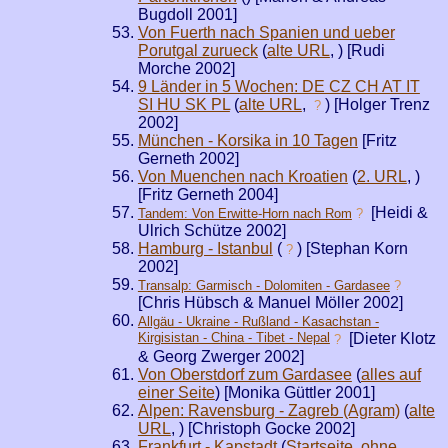
Bugdoll 2001]
Von Fuerth nach Spanien und ueber
Porutgal zurueck
(
alte URL
,
) [Rudi
Morche 2002]
9 Länder in 5 Wochen: DE CZ CH AT IT
SI HU SK PL
(
alte URL
,
) [Holger Trenz
?
2002]
München - Korsika in 10 Tagen
[Fritz
Gerneth 2002]
Von Muenchen nach Kroatien
(
2. URL
,
)
[Fritz Gerneth 2004]
[Heidi &
Tandem: Von Erwitte-Horn nach Rom
?
Ulrich Schütze 2002]
Hamburg - Istanbul
(
) [Stephan Korn
?
2002]
Transalp: Garmisch - Dolomiten - Gardasee
?
[Chris Hübsch & Manuel Möller 2002]
Allgäu - Ukraine - Rußland - Kasachstan -
Kirgisistan - China - Tibet - Nepal
[Dieter Klotz
?
& Georg Zwerger 2002]
Von Oberstdorf zum Gardasee
(
alles auf
einer Seite
) [Monika Güttler 2001]
Alpen: Ravensburg - Zagreb (Agram)
(
alte
URL
,
) [Christoph Gocke 2002]
Frankfurt - Kapstadt
(
Startseite
,
ohne