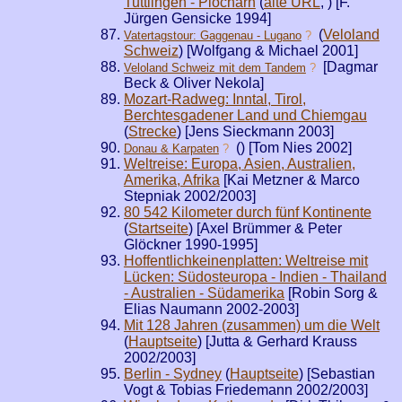
Tuttlingen - Plöcharn
(
alte URL
,
) [F.
Jürgen Gensicke 1994]
(
Veloland
Vatertagstour: Gaggenau - Lugano
?
Schweiz
) [Wolfgang & Michael 2001]
[Dagmar
Veloland Schweiz mit dem Tandem
?
Beck & Oliver Nekola]
Mozart-Radweg: Inntal, Tirol,
Berchtesgadener Land und Chiemgau
(
Strecke
) [Jens Sieckmann 2003]
(
) [Tom Nies 2002]
Donau & Karpaten
?
Weltreise: Europa, Asien, Australien,
Amerika, Afrika
[Kai Metzner & Marco
Stepniak 2002/2003]
80 542 Kilometer durch fünf Kontinente
(
Startseite
) [Axel Brümmer & Peter
Glöckner 1990-1995]
Hoffentlichkeinenplatten: Weltreise mit
Lücken: Südosteuropa - Indien - Thailand
- Australien - Südamerika
[Robin Sorg &
Elias Naumann 2002-2003]
Mit 128 Jahren (zusammen) um die Welt
(
Hauptseite
) [Jutta & Gerhard Krauss
2002/2003]
Berlin - Sydney
(
Hauptseite
) [Sebastian
Vogt & Tobias Friedemann 2002/2003]