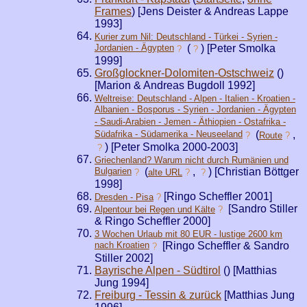
Frames
) [Jens Deister & Andreas Lappe
1993]
Kurier zum Nil: Deutschland - Türkei - Syrien -
Jordanien - Ägypten
(
) [Peter Smolka
?
?
1999]
Großglockner-Dolomiten-Ostschweiz
(
)
[Marion & Andreas Bugdoll 1992]
Weltreise: Deutschland - Alpen - Italien - Kroatien -
Albanien - Bosporus - Syrien - Jordanien - Ägypten
- Saudi-Arabien - Jemen - Äthiopien - Ostafrika -
Südafrika - Südamerika - Neuseeland
(
,
?
Route
?
) [Peter Smolka 2000-2003]
?
Griechenland? Warum nicht durch Rumänien und
Bulgarien
(
,
) [Christian Böttger
?
alte URL
?
?
1998]
[Ringo Scheffler 2001]
Dresden - Pisa
?
[Sandro Stiller
Alpentour bei Regen und Kälte
?
& Ringo Scheffler 2000]
3 Wochen Urlaub mit 80 EUR - lustige 2600 km
nach Kroatien
[Ringo Scheffler & Sandro
?
Stiller 2002]
Bayrische Alpen - Südtirol
(
) [Matthias
Jung 1994]
Freiburg - Tessin & zurück
[Matthias Jung