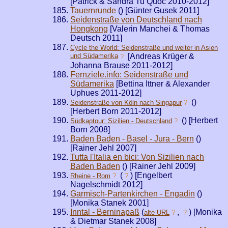
[Patrick & Sandra Tu Quoc 2010-2012]
Tauernrunde
(
) [Günter Gusek 2011]
Seidenstraße von Deutschland nach
Hongkong
[Valerin Manchei & Thomas
Deutsch 2011]
Cycle the World: Seidenstraße und weiter in Asien
und Südamerika
[Andreas Krüger &
?
Johanna Brause 2011-2012]
Fernziele.info: Seidenstraße und
Südamerika
[Bettina Ittner & Alexander
Uphues 2011-2012]
(
)
Seidenstraße von Köln nach Singapur
?
[Herbert Born 2011-2012]
(
) [Herbert
Südkaptour: Sizilien - Deutschland
?
Born 2008]
Baden Baden - Basel - Jura - Bern
(
)
[Rainer Jehl 2007]
Tutta l'Italia en bici: Von Sizilien nach
Baden Baden
(
) [Rainer Jehl 2009]
(
) [Engelbert
Rheine - Rom
?
?
Nagelschmidt 2012]
Garmisch-Partenkirchen - Engadin
(
)
[Monika Stanek 2001]
Inntal - Berninapaß
(
,
) [Monika
alte URL
?
?
& Dietmar Stanek 2008]