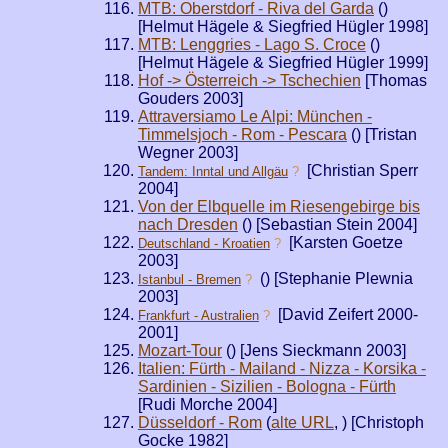
MTB: Oberstdorf - Riva del Garda
(
)
[Helmut Hägele & Siegfried Hügler 1998]
MTB: Lenggries - Lago S. Croce
(
)
[Helmut Hägele & Siegfried Hügler 1999]
Hof -> Österreich -> Tschechien
[Thomas
Gouders 2003]
Attraversiamo Le Alpi: München -
Timmelsjoch - Rom - Pescara
(
) [Tristan
Wegner 2003]
[Christian Sperr
Tandem: Inntal und Allgäu
?
2004]
Von der Elbquelle im Riesengebirge bis
nach Dresden
(
) [Sebastian Stein 2004]
[Karsten Goetze
Deutschland - Kroatien
?
2003]
(
) [Stephanie Plewnia
Istanbul - Bremen
?
2003]
[David Zeifert 2000-
Frankfurt - Australien
?
2001]
Mozart-Tour
(
) [Jens Sieckmann 2003]
Italien: Fürth - Mailand - Nizza - Korsika -
Sardinien - Sizilien - Bologna - Fürth
[Rudi Morche 2004]
Düsseldorf - Rom
(
alte URL
,
) [Christoph
Gocke 1982]