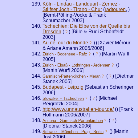
Köln - Lindau - Landquart - Zernez -
Stilfser Joch - Tirano - Chur
(
radtouren
,
)
[Bernt-Pölling-Vocke & Frank
Schumacher 2003]
Tschechien: Die Elbe von der Quelle bis
Dresden
(
) [Bille & Rudi Schönfeldt
?
2003]
Au déTour du Monde
(
) [Xavier Mérour
?
& Ariane Amann 2005/2006]
(
) [Martin Würfl
Zürich - Bodensee - Rafz
?
?
2005]
(
)
Zürich - Elsaß - Lothringen - Ardennen
?
[Martin Würfl 2006]
(
) [Dietmar
Garmisch-Partenkirchen - Meran
?
?
Stanek 2005]
Budapest - Leipzig
[Sebastian Scheringer
2006]
(
) [Michael
Slowakei -- Tschechien
?
?
Reigrotzki 2004]
http://www.unnaustralien-tour.de/
(
) [Frank
Hoffmann 2006/2007]
(
)
Ancona - Garmisch-Partenkirchen
?
?
[Dietmar Stanek 2006]
(
) [Martin
Schweiz - München - Prag - Berlin
?
Jost 2006]