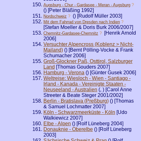
Augsburg - Chur - Gardasee - Meran - Augsburg
?
(
) [Peter Bläßing 1992]
(
) [Rudolf Müller 2003]
Nordschweiz
?
Mit dem Fahrrad von Dresden nach Indien
?
[Stefan Moeller & Doris Burk 2006/2007]
[Henrik Arnold
Chemnitz-Gardasee-Chemnitz
?
2006]
Versuchter Alpencross (Koblenz > Nicht-
Mailand)
(
) [Bernt Pölling-Vocke & Frank
Schumacher 2006]
Groß-Glockner Paß, Osttirol, Salzburger
Land
[Thomas Gouders 2007]
Hamburg - Verona
(
) [Günter Gusek 2006]
Weltreise: Wiesloch - Wien - Santiago -
Irland - Kanada - Vereinigte Staaten -
Neuseeland - Australien
(
,
) [Carol Anne
Streeter & Beate Steger 2001/2002]
Berlin - Bratislava (Preßburg)
(
) [Thomas
& Samuel Lochmatter 2007]
Köln - Schwarzmeerküste - Köln
[Udo
Walkiewicz 2007]
Elbe - Alpen
(
) [Rolf Lüneberg 2004]
Donauknie - Oberelbe
(
) [Rolf Lüneberg
2003]
Sächsische Schweiz & Prag
(
) [Rolf