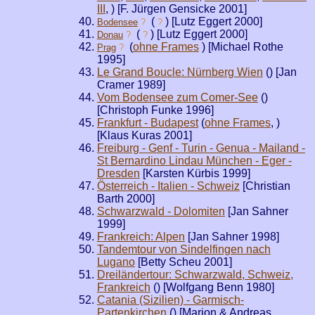
III
,
) [F. Jürgen Gensicke 2001]
(
) [Lutz Eggert 2000]
Bodensee
?
?
(
) [Lutz Eggert 2000]
Donau
?
?
(
ohne Frames
) [Michael Rothe
Prag
?
1995]
Le Grand Boucle: Nürnberg Wien
(
) [Jan
Cramer 1989]
Vom Bodensee zum Comer-See
(
)
[Christoph Funke 1996]
Frankfurt - Budapest
(
ohne Frames
,
)
[Klaus Kuras 2001]
Freiburg - Genf - Turin - Genua - Mailand -
St Bernardino Lindau München - Eger -
Dresden
[Karsten Kürbis 1999]
Österreich - Italien - Schweiz
[Christian
Barth 2000]
Schwarzwald - Dolomiten
[Jan Sahner
1999]
Frankreich: Alpen
[Jan Sahner 1998]
Tandemtour von Sindelfingen nach
Lugano
[Betty Scheu 2001]
Dreiländertour: Schwarzwald, Schweiz,
Frankreich
(
) [Wolfgang Benn 1980]
Catania (Sizilien) - Garmisch-
Partenkirchen
(
) [Marion & Andreas