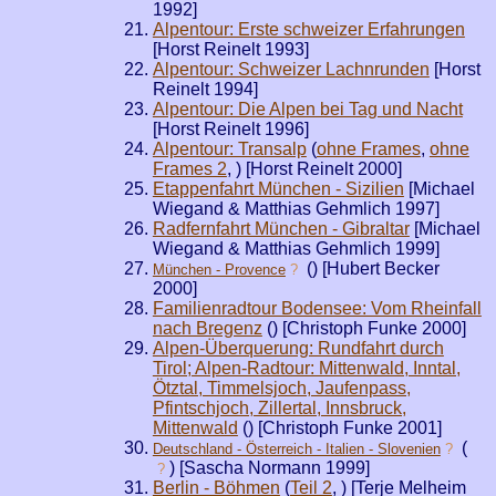
1992]
Alpentour: Erste schweizer Erfahrungen
[Horst Reinelt 1993]
Alpentour: Schweizer Lachnrunden
[Horst
Reinelt 1994]
Alpentour: Die Alpen bei Tag und Nacht
[Horst Reinelt 1996]
Alpentour: Transalp
(
ohne Frames
,
ohne
Frames 2
,
) [Horst Reinelt 2000]
Etappenfahrt München - Sizilien
[Michael
Wiegand & Matthias Gehmlich 1997]
Radfernfahrt München - Gibraltar
[Michael
Wiegand & Matthias Gehmlich 1999]
(
) [Hubert Becker
München - Provence
?
2000]
Familienradtour Bodensee: Vom Rheinfall
nach Bregenz
(
) [Christoph Funke 2000]
Alpen-Überquerung: Rundfahrt durch
Tirol; Alpen-Radtour: Mittenwald, Inntal,
Ötztal, Timmelsjoch, Jaufenpass,
Pfintschjoch, Zillertal, Innsbruck,
Mittenwald
(
) [Christoph Funke 2001]
(
Deutschland - Österreich - Italien - Slovenien
?
) [Sascha Normann 1999]
?
Berlin - Böhmen
(
Teil 2
,
) [Terje Melheim