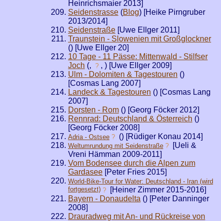
Heinrichsmaier 2013]
Seidenstrasse
(
Blog
) [Heike Pirngruber
2013/2014]
Seidenstraße
[Uwe Ellger 2011]
Traunstein - Slowenien mit Großglockner
(
) [Uwe Ellger 20]
10 Tage - 11 Pässe: Mittenwald - Stilfser
Joch
(
,
,
) [Uwe Ellger 2009]
?
Ulm - Dolomiten & Tagestouren
(
)
[Cosmas Lang 2007]
Landeck & Tagestouren
(
) [Cosmas Lang
2007]
Dorsten - Rom
(
) [Georg Föcker 2012]
Rennrad: Deutschland & Österreich
(
)
[Georg Föcker 2008]
(
) [Rüdiger Konau 2014]
Adria - Ostsee
?
[Ueli &
Weltumrundung mit Seidenstraße
?
Vreni Hämman 2009-2011]
Vom Bodensee durch die Alpen zum
Gardasee
[Peter Fries 2015]
World-Bike-Tour for Water: Deutschland - Iran (wird
fortgesetzt)
[Heiner Zimmer 2015-2016]
?
Bayern - Donaudelta
(
) [Peter Danninger
2008]
Drauradweg mit An- und Rückreise von