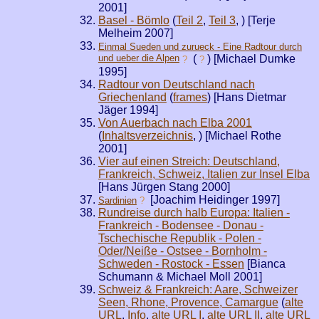
2001]
Basel - Bömlo
(
Teil 2
,
Teil 3
,
) [Terje
Melheim 2007]
Einmal Sueden und zurueck - Eine Radtour durch
und ueber die Alpen
(
) [Michael Dumke
?
?
1995]
Radtour von Deutschland nach
Griechenland
(
frames
) [Hans Dietmar
Jäger 1994]
Von Auerbach nach Elba 2001
(
Inhaltsverzeichnis
,
) [Michael Rothe
2001]
Vier auf einen Streich: Deutschland,
Frankreich, Schweiz, Italien zur Insel Elba
[Hans Jürgen Stang 2000]
[Joachim Heidinger 1997]
Sardinien
?
Rundreise durch halb Europa: Italien -
Frankreich - Bodensee - Donau -
Tschechische Republik - Polen -
Oder/Neiße - Ostsee - Bornholm -
Schweden - Rostock - Essen
[Bianca
Schumann & Michael Moll 2001]
Schweiz & Frankreich: Aare, Schweizer
Seen, Rhone, Provence, Camargue
(
alte
URL
,
Info
,
alte URL I
,
alte URL II
,
alte URL