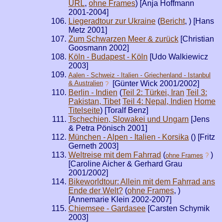
URL
,
ohne Frames
) [Anja Hoffmann
2001-2004]
Liegeradtour zur Ukraine
(
Bericht
,
) [Hans
Metz 2001]
Zum Schwarzen Meer & zurück
[Christian
Goosmann 2002]
Köln - Budapest - Köln
[Udo Walkiewicz
2003]
Aalen - Schweiz - Italien - Griechenland - Istanbul
& Australien
[Günter Wick 2001/2002]
?
Berlin - Indien
(
Teil 2: Türkei, Iran
Teil 3:
Pakistan, Tibet
Teil 4: Nepal, Indien
Home
Titelseite
) [Toralf Benz]
Tschechien, Slowakei und Ungarn
[Jens
& Petra Pönisch 2001]
München - Alpen - Italien - Korsika
(
) [Fritz
Gerneth 2003]
Weltreise mit dem Fahrrad
(
)
ohne Frames
?
[Caroline Aicher & Gerhard Grau
2001/2002]
Bikeworldtour: Allein mit dem Fahrrad ans
Ende der Welt?
(
ohne Frames
,
)
[Annemarie Klein 2002-2007]
Chiemsee - Gardasee
[Carsten Schymik
2003]