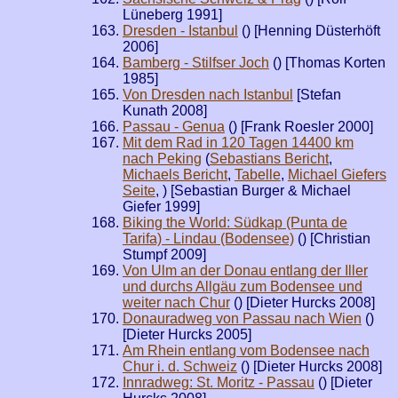
Lüneberg 1991]
Dresden - Istanbul
(
) [Henning Düsterhöft
2006]
Bamberg - Stilfser Joch
(
) [Thomas Korten
1985]
Von Dresden nach Istanbul
[Stefan
Kunath 2008]
Passau - Genua
(
) [Frank Roesler 2000]
Mit dem Rad in 120 Tagen 14400 km
nach Peking
(
Sebastians Bericht
,
Michaels Bericht
,
Tabelle
,
Michael Giefers
Seite
,
) [Sebastian Burger & Michael
Giefer 1999]
Biking the World: Südkap (Punta de
Tarifa) - Lindau (Bodensee)
(
) [Christian
Stumpf 2009]
Von Ulm an der Donau entlang der Iller
und durchs Allgäu zum Bodensee und
weiter nach Chur
(
) [Dieter Hurcks 2008]
Donauradweg von Passau nach Wien
(
)
[Dieter Hurcks 2005]
Am Rhein entlang vom Bodensee nach
Chur i. d. Schweiz
(
) [Dieter Hurcks 2008]
Innradweg: St. Moritz - Passau
(
) [Dieter