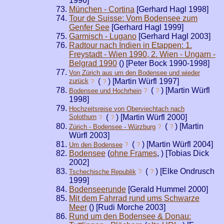
1996]
München - Cortina
[Gerhard Hagl 1998]
Tour de Suisse: Vom Bodensee zum
Genfer See
[Gerhard Hagl 1999]
Garmisch - Lugano
[Gerhard Hagl 2003]
Radtour nach Indien in Etappen: 1.
Freystadt - Wien 1990, 2. Wien - Ungarn -
Belgrad 1990
(
) [Peter Bock 1990-1998]
Von Zürich aus um den Bodensee und wieder
zurück
(
) [Martin Würfl 1997]
?
?
(
) [Martin Würfl
Bodensee und Hochrhein
?
?
1998]
Hochzeitsreise von Oberviechtach nach
Solothurn
(
) [Martin Würfl 2000]
?
?
(
) [Martin
Zürich - Bodensee - Würzburg
?
?
Würfl 2003]
(
) [Martin Würfl 2004]
Um den Bodensee
?
?
Bodensee
(
ohne Frames
,
) [Tobias Dick
2002]
(
) [Elke Ondrusch
Tschechische Republik
?
?
1999]
Bodenseerunde
[Gerald Hummel 2000]
Mit dem Fahrrad rund ums Schwarze
Meer
(
) [Rudi Morche 2003]
Rund um den Bodensee & Donau: