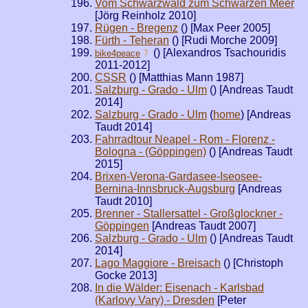
Vom Schwarzwald zum Schwarzen Meer
[Jörg Reinholz 2010]
Rügen - Bregenz
(
) [Max Peer 2005]
Fürth - Teheran
(
) [Rudi Morche 2009]
(
) [Alexandros Tsachouridis
bike4peace
?
2011-2012]
CSSR
(
) [Matthias Mann 1987]
Salzburg - Grado - Ulm
(
) [Andreas Taudt
2014]
Salzburg - Grado - Ulm
(
home
) [Andreas
Taudt 2014]
Fahrradtour Neapel - Rom - Florenz -
Bologna - (Göppingen)
(
) [Andreas Taudt
2015]
Brixen-Verona-Gardasee-Iseosee-
Bernina-Innsbruck-Augsburg
[Andreas
Taudt 2010]
Brenner - Stallersattel - Großglockner -
Göppingen
[Andreas Taudt 2007]
Salzburg - Grado - Ulm
(
) [Andreas Taudt
2014]
Lago Maggiore - Breisach
(
) [Christoph
Gocke 2013]
In die Wälder: Eisenach - Karlsbad
(Karlovy Vary) - Dresden
[Peter