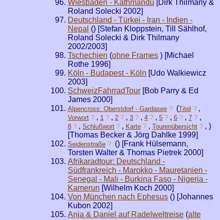
Wiesbaden - Kathmandu
[Dirk Thilmany &
Roland Solecki 2002]
Deutschland - Türkei - Iran - Indien -
Nepal
(
) [Stefan Kloppstein, Till Sählhof,
Roland Solecki & Dirk Thilmany
2002/2003]
Tschechien
(
ohne Frames
) [Michael
Rothe 1996]
Köln - Budapest - Köln
[Udo Walkiewicz
2003]
SchweizFahrradTour
[Bob Parry & Ed
James 2000]
(
,
Alpencross: Oberstdorf - Gardasee
?
Titel
?
,
,
,
,
,
,
,
,
Vorwort
?
1
?
2
?
3
?
4
?
5
?
6
?
7
?
,
,
,
,
)
8
?
Schlußwort
?
Karte
?
Tourenübersicht
?
[Thomas Becker & Jörg Dahlke 1999]
(
) [Frank Hülsemann,
Seidenstraße
?
Torsten Walter & Thomas Pietrek 2000]
Afrikaradtour: Deutschland -
Südfrankreich - Marokko - Mauretanien -
Senegal - Mali - Burkina Faso - Nigeria -
Kamerun
[Wilhelm Koch 2000]
Von München nach Ephesus
(
) [Johannes
Kubon 2002]
Anja & Daniel auf Radelweltreise
(
alte