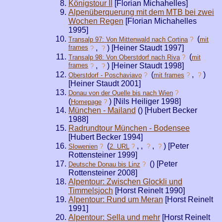
Königstour II
[Florian Michahelles]
Alpenüberquerung mit dem MTB bei zwei
Wochen Regen
[Florian Michahelles
1995]
(
Transalp 97: Von Mittenwald nach Cortina
?
mit
frames
,
) [Heiner Staudt 1997]
?
?
(
Transalp 98: Von Oberstdorf nach Riva
?
mit
frames
,
) [Heiner Staudt 1998]
?
?
(
,
)
Oberstdorf - Poschaviavo
?
mit frames
?
?
[Heiner Staudt 2001]
Donau von der Quelle bis nach Wien
?
(
) [Nils Heiliger 1998]
Homepage
?
München - Mailand
(
) [Hubert Becker
1988]
Radrundtour München - Bodensee
[Hubert Becker 1994]
(
,
,
,
) [Peter
Slowenien
?
2. URL
?
?
?
Rottensteiner 1999]
(
) [Peter
Deutsche Donau bis Linz
?
Rottensteiner 2008]
Alpentour: Zwischen Glockli und
Timmelsjoch
[Horst Reinelt 1990]
Alpentour: Rund um Meran
[Horst Reinelt
1991]
Alpentour: Sella und mehr
[Horst Reinelt