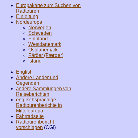
Europakarte zum Suchen von
Radtouren
Einleitung
Nordeuropa
Norwegen
Schweden
Finnland
Westdänemark
Ostdänemark
Färöer (Færøer)
Island
English
Andere Länder und
Gegenden
andere Sammlungen von
Reiseberichten
englischsprachige
Radtourenberichte in
Mitteleuropa
Fahrradseite
Radtourenbericht
vorschlagen
(CGI)