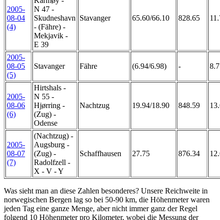
Karmøy -
2005-
N 47 -
08-04
Skudneshavn
Stavanger
65.60/66.10
828.65
11.
(4)
- (Fähre) -
Mekjavik -
E 39
2005-
08-05
Stavanger
Fähre
(6.94/6.98)
-
8.7
(5)
Hirtshals -
2005-
N 55 -
08-06
Hjørring -
Nachtzug
19.94/18.90
848.59
13.
(6)
(Zug) -
Odense
(Nachtzug) -
2005-
Augsburg -
08-07
(Zug) -
Schaffhausen
27.75
876.34
12
(7)
Radolfzell -
X - V - Y
Was
sieht man an diese Zahlen besonderes? Unsere Reichweite in
norwegischen Bergen lag so bei 50-90 km, die Höhenmeter waren
jeden Tag eine ganze Menge, aber nicht immer ganz der Regel
folgend 10 Höhenmeter pro Kilometer, wobei die Messung der