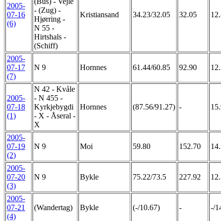
(Bus) - Vejle
2005-
- (Zug) -
07-16
Kristiansand
34.23/32.05
32.05
12.
Hjørring -
(6)
N 55 -
Hirtshals -
(Schiff)
2005-
07-17
N 9
Hornnes
61.44/60.85
92.90
12.
(7)
N 42 - Kvåle
2005-
- N 455 -
07-18
Kyrkjebygdi
Hornnes
(87.56/91.27)
-
15.
(1)
- X - Åseral -
X
2005-
07-19
N 9
Moi
59.80
152.70
14
(2)
2005-
07-20
N 9
Bykle
75.22/73.5
227.92
12.
(3)
2005-
07-21
(Wandertag)
Bykle
(-/10.67)
-
-/1
(4)