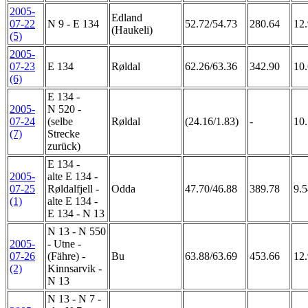
2005-
Edland
07-22
N 9 - E 134
52.72/54.73
280.64
12.
(Haukeli)
(5)
2005-
07-23
E 134
Røldal
62.26/63.36
342.90
10.
(6)
E 134 -
2005-
N 520 -
07-24
(selbe
Røldal
(24.16/1.83)
-
10.
(7)
Strecke
zurück)
E 134 -
2005-
alte E 134 -
07-25
Røldalfjell -
Odda
47.70/46.88
389.78
9.5
(1)
alte E 134 -
E 134 - N 13
N 13 - N 550
2005-
- Utne -
07-26
(Fähre) -
Bu
63.88/63.69
453.66
12.
(2)
Kinnsarvik -
N 13
N 13 - N 7 -