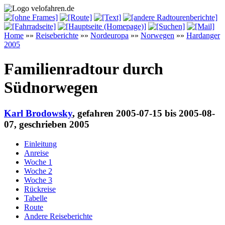
Home
»»
Reiseberichte
»»
Nordeuropa
»»
Norwegen
»»
Hardanger
2005
Familienradtour durch
Südnorwegen
Karl Brodowsky
, gefahren 2005-07-15 bis 2005-08-
07, geschrieben 2005
Einleitung
Anreise
Woche 1
Woche 2
Woche 3
Rückreise
Tabelle
Route
Andere Reiseberichte