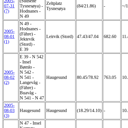
2005-
(Südseite
Zeltplatz
07-31
Tysnesøya) -
(84/21.86)
-
~/1
Tysnesøya
(7)
Hodnanes -
N 49
N 49 -
Hodnanes -
2005-
(Fähre) -
08-01
Leirvik (Stord)
47.43/47.04
682.60
11.
Jektevik
(1)
(Stord) -
E 39
E 39 - N 542
- Insel
Bømlo -
2005-
N 542 -
08-02
N 541 -
Haugesund
80.45/78.92
763.05
10.
(2)
Langevåg -
(Fähre) -
Buavåg -
N 541 - N 47
2005-
08-03
Haugesund
Haugesund
(18.29/14.10)
-
10.
(3)
N 47 - Insel