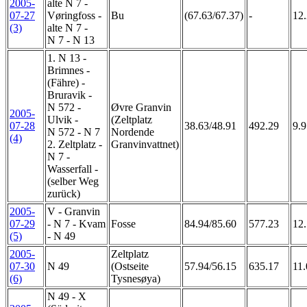
2005-
alte N 7 -
07-27
Vøringfoss -
Bu
(67.63/67.37)
-
12.
(3)
alte N 7 -
N 7 - N 13
1. N 13 -
Brimnes -
(Fähre) -
Bruravik -
N 572 -
Øvre Granvin
2005-
Ulvik -
(Zeltplatz
07-28
38.63/48.91
492.29
9.9
N 572 - N 7
Nordende
(4)
2. Zeltplatz -
Granvinvattnet)
N 7 -
Wasserfall -
(selber Weg
zurück)
2005-
V - Granvin
07-29
- N 7 - Kvam
Fosse
84.94/85.60
577.23
12.
(5)
- N 49
2005-
Zeltplatz
07-30
N 49
(Ostseite
57.94/56.15
635.17
11.
(6)
Tysnesøya)
N 49 - X